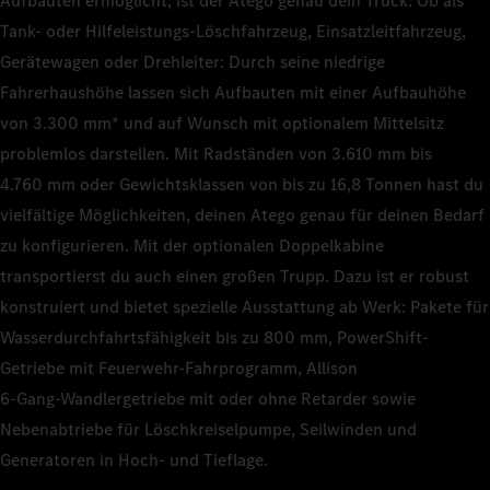
Aufbauten ermöglicht, ist der Atego genau dein Truck. Ob als
Tank- oder Hilfeleistungs-Löschfahrzeug, Einsatzleitfahrzeug,
Gerätewagen oder Drehleiter: Durch seine niedrige
Fahrerhaushöhe lassen sich Aufbauten mit einer Aufbauhöhe
von 3.300 mm* und auf Wunsch mit optionalem Mittelsitz
problemlos darstellen. Mit Radständen von 3.610 mm bis
4.760 mm oder Gewichtsklassen von bis zu 16,8 Tonnen hast du
vielfältige Möglichkeiten, deinen Atego genau für deinen Bedarf
zu konfigurieren. Mit der optionalen Doppelkabine
transportierst du auch einen großen Trupp. Dazu ist er robust
konstruiert und bietet spezielle Ausstattung ab Werk: Pakete für
Wasserdurchfahrtsfähigkeit bis zu 800 mm, PowerShift-
Getriebe mit Feuerwehr-Fahrprogramm, Allison
6‑Gang‑Wandlergetriebe mit oder ohne Retarder sowie
Nebenabtriebe für Löschkreiselpumpe, Seilwinden und
Generatoren in Hoch- und Tieflage.