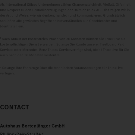
Als international tätiges Unternehmen zählen Chancengleichheit, Vielfalt, Offenheit
und Respekt zu den Grundüberzeugungen der Daimler Truck AG. Dies zeigen wir in
der Art und Weise, wie wir denken, handeln und kommunizieren. Grundsätzlich
schließen alle gewählten Begriffe selbstverständlich alle Geschlechter und
Identitäten ein.
1
Nach Ablauf der kostenfreien Phase von 36 Monaten können Sie TruckLive als
kostenpflichtigen Dienst erwerben. Solange Sie Kunde unserer Fleetboard Paid
Services oder Mercedes‑Benz Trucks Serviceverträge sind, bleibt TruckLive für Sie
auch nach den 36 Monaten kostenfrei.
2
Solange Ihre Fahrzeuge über die technischen Voraussetzungen für TruckLive
verfügen.
CONTACT
Autohaus Bortenlänger GmbH
Philipp-Reis-Straße 1