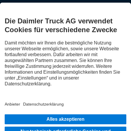
BLEIB IN KONTAKT.
Entdecke Mercedes-Benz Trucks auf unseren digitalen
Kanälen.
FOLLOW THE ROADSTARS.
Tausche jetzt Erfahrungen mit anderen Truckerinnen und
Truckern aus.
Steig ein